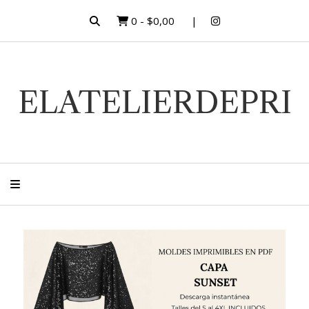
0
-
$0,00
ELATELIERDEPRI