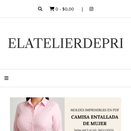
0
-
$0,00
ELATELIERDEPRI