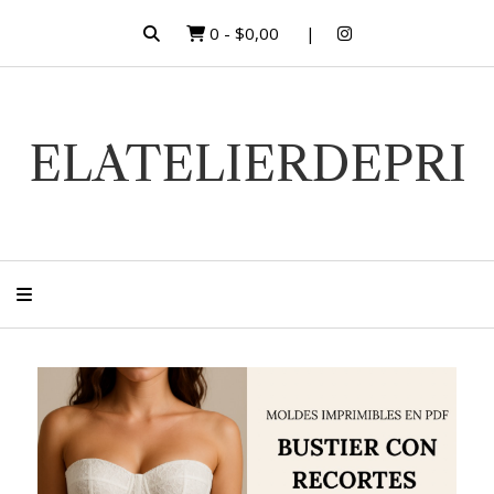
0
-
$0,00
ELATELIERDEPRI